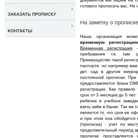
готового прописать вас. Не 
ЗАКАЗАТЬ ПРОПИСКУ
На заметку о прописк
КОНТАКТЫ
Наша организация мож
временную регистрац
Временная регистрация
- 
пребывания т.е. там г
Преимущество такой регистр
паспорте, но например вам
дет. сад в другом микро
постоянной прописки. При
предоставляется бланк ОМ
регистрации. Как правило
срок от 3 месяцев до 5 лет
ребенка в учебное заведе
взять займ в банке. Так же
является то, что срок ее о
и при этом она обойдется 
(прописка) - учет по мес
продолжительный период вр
прописке проставляется