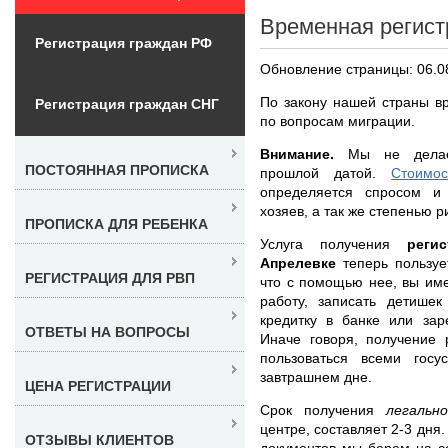
Временная регист
Регистрация граждан РФ
Обновление страницы: 06.0
По закону нашей страны в
Регистрация граждан СНГ
по вопросам миграции.
Внимание.
Мы не делает
ПОСТОЯННАЯ ПРОПИСКА
прошлой датой.
Стоимо
определяется спросом и
хозяев, а так же степенью р
ПРОПИСКА ДЛЯ РЕБЕНКА
Услуга получения
реги
Апрелевке
теперь пользу
РЕГИСТРАЦИЯ ДЛЯ РВП
что с помощью нее, вы им
работу, записать детише
кредитку в банке или зар
ОТВЕТЫ НА ВОПРОСЫ
Иначе говоря, получение 
пользоваться всеми гос
завтрашнем дне.
ЦЕНА РЕГИСТРАЦИИ
Срок получения
легальн
центре, составляет 2-3 дня
ОТЗЫВЫ КЛИЕНТОВ
документов мы берем на с